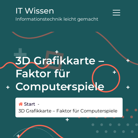
Z
IT Wissen
u
m
Informationstechnik leicht gemacht
I
n
h
a
l
3D Grafikkarte –
t
s
Faktor für
p
r
Computerspiele
i
n
g
Start
-
e
3D Grafikkarte – Faktor für Computerspiele
n